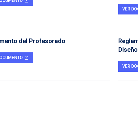
DOCUMENTO
open_in_new
VER D
mento del Profesorado
Reglam
Diseño
DOCUMENTO
open_in_new
VER D