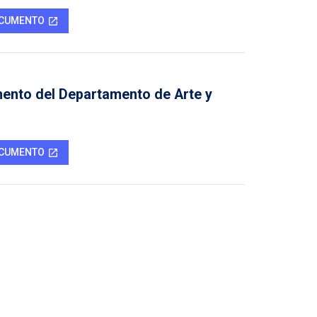
OCUMENTO
open_in_new
ento del Departamento de Arte y
OCUMENTO
open_in_new