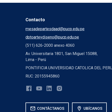
Contacto
mesadepartesdaad@pucp.edu.pe
dptoarteydiseno@pucp.edu.pe
(511) 626-2000 anexo 4060
Av. Universitaria 1801, San Miguel 15088,
Lima - Perú
PONTIFICIA UNIVERSIDAD CATOLICA DEL PER
RUC: 20155945860
mail
location_on
CONTÁCTANOS
UBÍCANOS