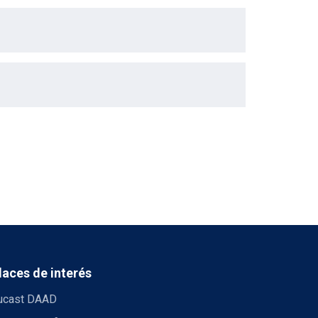
laces de interés
ucast DAAD