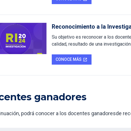
Reconocimiento a la Investi
Su objetivo es reconocer a los docen
calidad, resultado de una investigació
CONOCE MÁS
open_in_new
centes ganadores
inuación, podrá conocer a los docentes ganadoresde reco