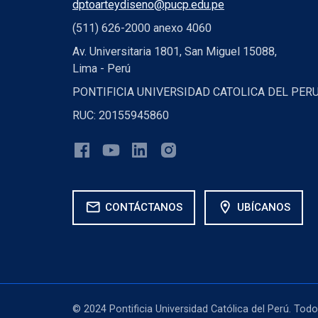
dptoarteydiseno@pucp.edu.pe
(511) 626-2000 anexo 4060
Av. Universitaria 1801, San Miguel 15088,
Lima - Perú
PONTIFICIA UNIVERSIDAD CATOLICA DEL PER
RUC: 20155945860
mail
location_on
CONTÁCTANOS
UBÍCANOS
© 2024 Pontificia Universidad Católica del Perú. Tod