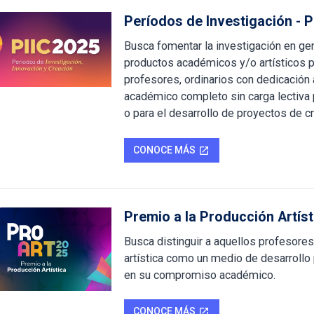
Períodos de Investigación - P
Busca fomentar la investigación en gen
productos académicos y/o artísticos p
profesores, ordinarios con dedicación 
académico completo sin carga lectiva p
o para el desarrollo de proyectos de cre
CONOCE MÁS
open_in_new
Premio a la Producción Artís
Busca distinguir a aquellos profesores
artística como un medio de desarrollo p
en su compromiso académico.
CONOCE MÁS
open_in_new