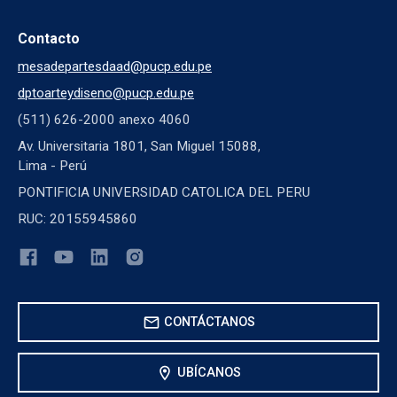
Contacto
mesadepartesdaad@pucp.edu.pe
dptoarteydiseno@pucp.edu.pe
(511) 626-2000 anexo 4060
Av. Universitaria 1801, San Miguel 15088,
Lima - Perú
PONTIFICIA UNIVERSIDAD CATOLICA DEL PERU
RUC: 20155945860
mail
CONTÁCTANOS
location_on
UBÍCANOS