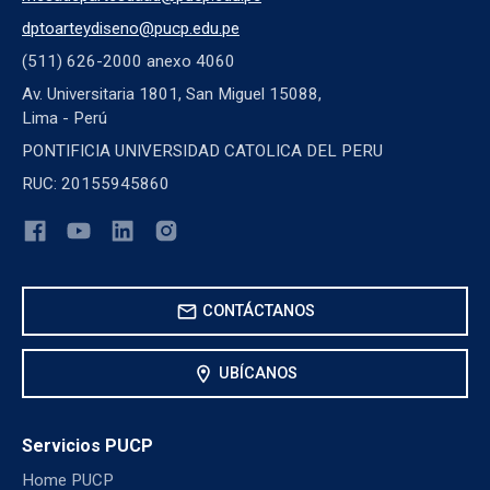
dptoarteydiseno@pucp.edu.pe
(511) 626-2000 anexo 4060
Av. Universitaria 1801, San Miguel 15088,
Lima - Perú
PONTIFICIA UNIVERSIDAD CATOLICA DEL PERU
RUC: 20155945860
mail
CONTÁCTANOS
location_on
UBÍCANOS
Servicios PUCP
Home PUCP