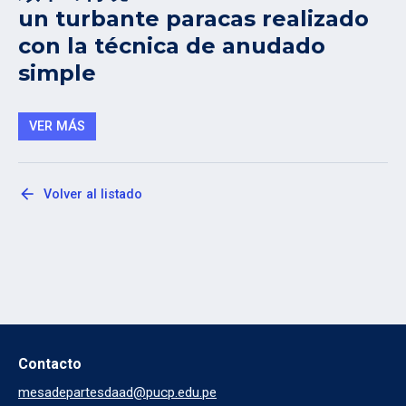
un turbante paracas realizado
con la técnica de anudado
simple
VER MÁS
arrow_back
Volver al listado
Contacto
mesadepartesdaad@pucp.edu.pe