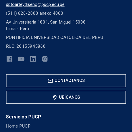
dptoarteydiseno@pucp.edu.pe
(511) 626-2000 anexo 4060
Av. Universitaria 1801, San Miguel 15088,
Lima - Perú
PONTIFICIA UNIVERSIDAD CATOLICA DEL PERU
RUC: 20155945860
mail
CONTÁCTANOS
location_on
UBÍCANOS
Servicios PUCP
Home PUCP