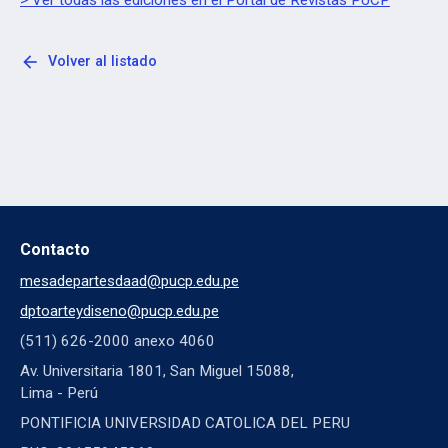
> Ver todas las ediciones en el Portal de Revistas PUCP
arrow_back
Volver al listado
Contacto
mesadepartesdaad@pucp.edu.pe
dptoarteydiseno@pucp.edu.pe
(511) 626-2000 anexo 4060
Av. Universitaria 1801, San Miguel 15088,
Lima - Perú
PONTIFICIA UNIVERSIDAD CATOLICA DEL PERU