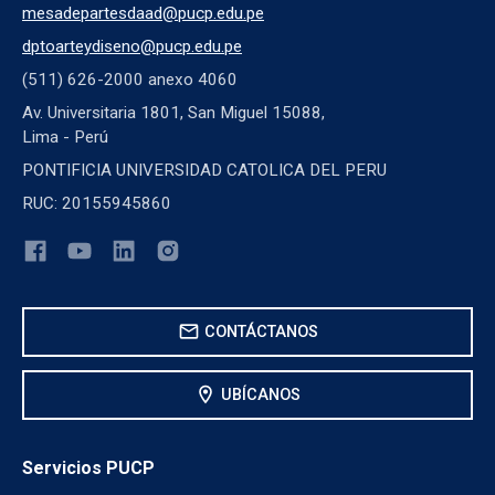
mesadepartesdaad@pucp.edu.pe
dptoarteydiseno@pucp.edu.pe
(511) 626-2000 anexo 4060
Av. Universitaria 1801, San Miguel 15088,
Lima - Perú
PONTIFICIA UNIVERSIDAD CATOLICA DEL PERU
RUC: 20155945860
mail
CONTÁCTANOS
location_on
UBÍCANOS
Servicios PUCP