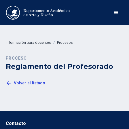
Información para docentes
/
Procesos
PROCESO
Reglamento del Profesorado
arrow_back
Volver al listado
Contacto