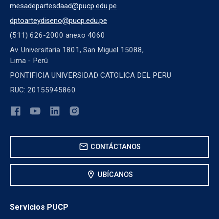
mesadepartesdaad@pucp.edu.pe
dptoarteydiseno@pucp.edu.pe
(511) 626-2000 anexo 4060
Av. Universitaria 1801, San Miguel 15088,
Lima - Perú
PONTIFICIA UNIVERSIDAD CATOLICA DEL PERU
RUC: 20155945860
mail
CONTÁCTANOS
location_on
UBÍCANOS
Servicios PUCP