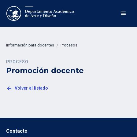
Información para docentes
/
Procesos
PROCESO
Promoción docente
arrow_back
Volver al listado
Contacto