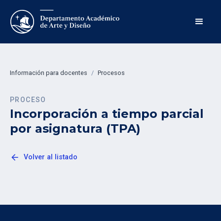
Información para docentes
/
Procesos
PROCESO
Incorporación a tiempo parcial
por asignatura (TPA)
arrow_back
Volver al listado