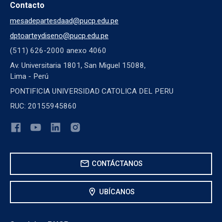
Contacto
mesadepartesdaad@pucp.edu.pe
dptoarteydiseno@pucp.edu.pe
(511) 626-2000 anexo 4060
Av. Universitaria 1801, San Miguel 15088,
Lima - Perú
PONTIFICIA UNIVERSIDAD CATOLICA DEL PERU
RUC: 20155945860
mail
CONTÁCTANOS
location_on
UBÍCANOS