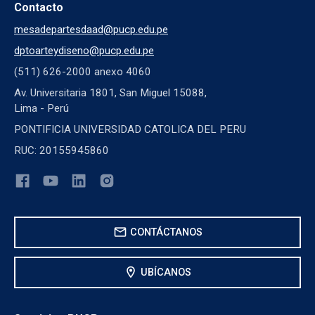
Contacto
mesadepartesdaad@pucp.edu.pe
dptoarteydiseno@pucp.edu.pe
(511) 626-2000 anexo 4060
Av. Universitaria 1801, San Miguel 15088,
Lima - Perú
PONTIFICIA UNIVERSIDAD CATOLICA DEL PERU
RUC: 20155945860
mail
CONTÁCTANOS
location_on
UBÍCANOS