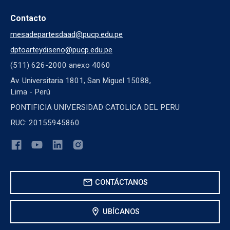
Contacto
mesadepartesdaad@pucp.edu.pe
dptoarteydiseno@pucp.edu.pe
(511) 626-2000 anexo 4060
Av. Universitaria 1801, San Miguel 15088,
Lima - Perú
PONTIFICIA UNIVERSIDAD CATOLICA DEL PERU
RUC: 20155945860
mail
CONTÁCTANOS
location_on
UBÍCANOS