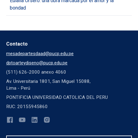
Eulalia Orsero: una obra marcada por el amor y la
bondad
Contacto
mesadepartesdaad@pucp.edu.pe
dptoarteydiseno@pucp.edu.pe
(511) 626-2000 anexo 4060
Av. Universitaria 1801, San Miguel 15088,
Lima - Perú
PONTIFICIA UNIVERSIDAD CATOLICA DEL PERU
RUC: 20155945860