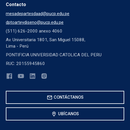
Contacto
mesadepartesdaad@pucp.edu.pe
dptoarteydiseno@pucp.edu.pe
(511) 626-2000 anexo 4060
Av. Universitaria 1801, San Miguel 15088,
Lima - Perú
PONTIFICIA UNIVERSIDAD CATOLICA DEL PERU
RUC: 20155945860
mail
CONTÁCTANOS
location_on
UBÍCANOS