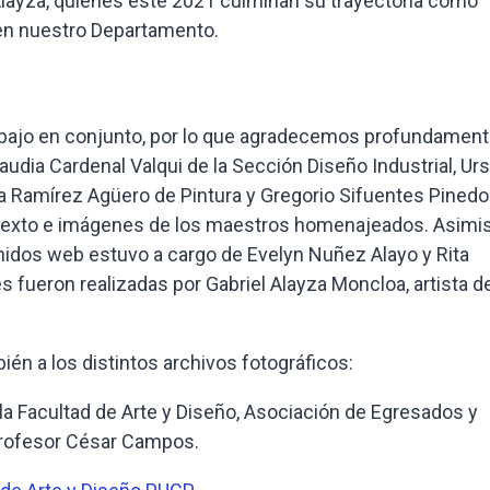
 Alayza, quienes este 2021 culminan su trayectoria como
en nuestro Departamento.
rabajo en conjunto, por lo que agradecemos profundament
udia Cardenal Valqui de la Sección Diseño Industrial, Urs
a Ramírez Agüero de Pintura y Gregorio Sifuentes Pinedo
el texto e imágenes de los maestros homenajeados. Asimi
enidos web estuvo a cargo de Evelyn Nuñez Alayo y Rita
s fueron realizadas por Gabriel Alayza Moncloa, artista d
én a los distintos archivos fotográficos:
la Facultad de Arte y Diseño, Asociación de Egresados y
profesor César Campos.