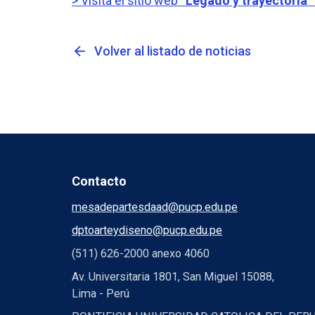
> Visita el sitio web
“Legado y trayectoria”
arrow_back
Volver al listado de noticias
Contacto
mesadepartesdaad@pucp.edu.pe
dptoarteydiseno@pucp.edu.pe
(511) 626-2000 anexo 4060
Av. Universitaria 1801, San Miguel 15088,
Lima - Perú