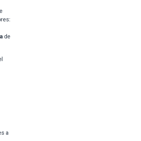
e
ores:
za
de
el
es a