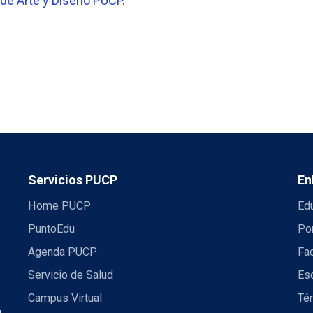
de Arte y Diseño PUCP.
Servicios PUCP
En
Home PUCP
Ed
PuntoEdu
Por
Agenda PUCP
Fac
Servicio de Salud
Es
Campus Virtual
Té