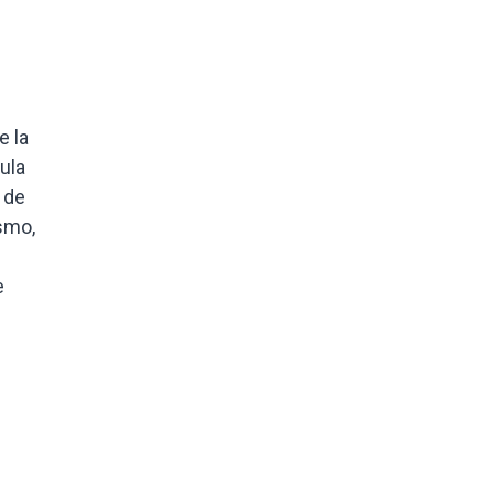
e la
ula
 de
smo,
e