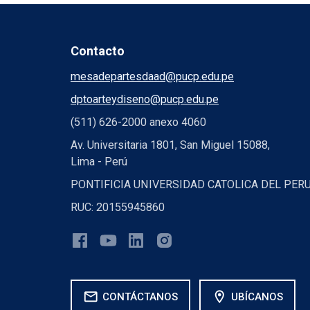
Contacto
mesadepartesdaad@pucp.edu.pe
dptoarteydiseno@pucp.edu.pe
(511) 626-2000 anexo 4060
Av. Universitaria 1801, San Miguel 15088,
Lima - Perú
PONTIFICIA UNIVERSIDAD CATOLICA DEL PER
RUC: 20155945860
mail
location_on
CONTÁCTANOS
UBÍCANOS