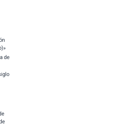
ión
o)»
ia de
siglo
de
 de