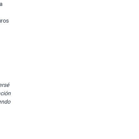
a
uros
ersé
ación
iendo