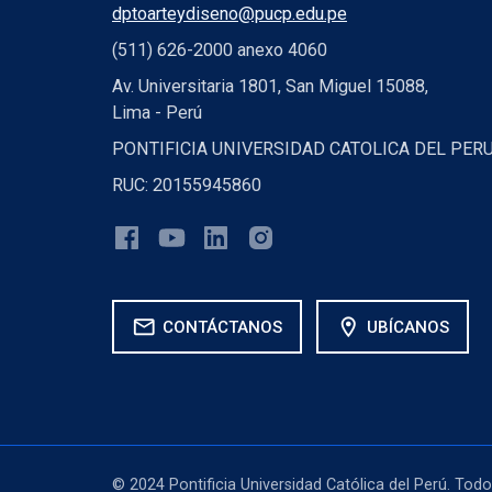
dptoarteydiseno@pucp.edu.pe
(511) 626-2000 anexo 4060
Av. Universitaria 1801, San Miguel 15088,
Lima - Perú
PONTIFICIA UNIVERSIDAD CATOLICA DEL PER
RUC: 20155945860
mail
location_on
CONTÁCTANOS
UBÍCANOS
© 2024 Pontificia Universidad Católica del Perú. Tod