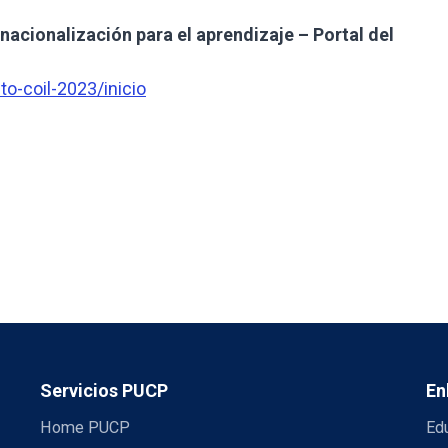
nacionalización para el aprendizaje – Portal del
o-coil-2023/inicio
Servicios PUCP
En
Home PUCP
Ed