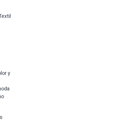
extil
.
lor y
 moda
no
os