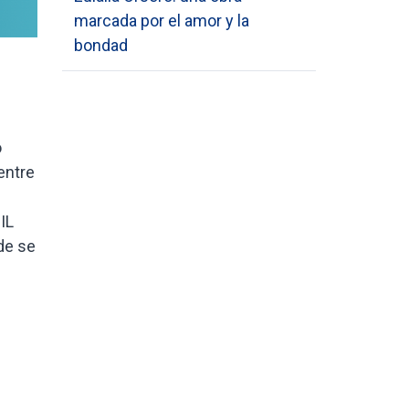
marcada por el amor y la
bondad
o
entre
e
IL
de se