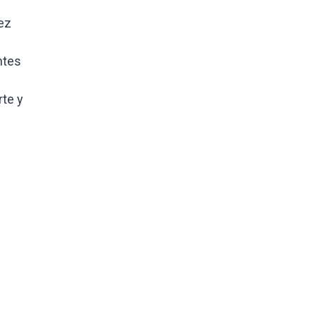
ez
ntes
te y