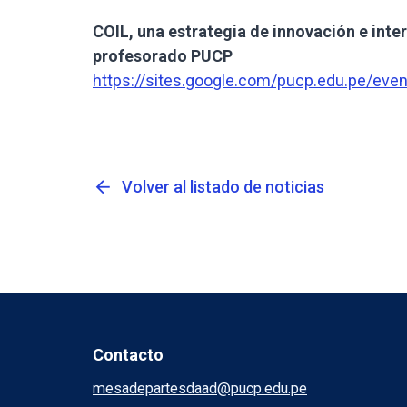
COIL, una estrategia de innovación e inter
profesorado PUCP
https://sites.google.com/pucp.edu.pe/event
arrow_back
Volver al listado de noticias
Contacto
mesadepartesdaad@pucp.edu.pe