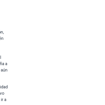
n,
én
l
ña a
o aún
idad
ivo
ir a