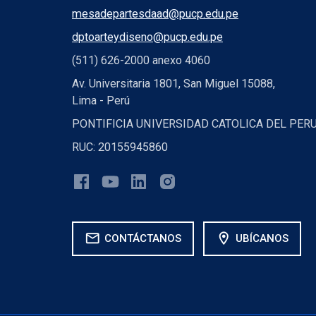
mesadepartesdaad@pucp.edu.pe
dptoarteydiseno@pucp.edu.pe
(511) 626-2000 anexo 4060
Av. Universitaria 1801, San Miguel 15088,
Lima - Perú
PONTIFICIA UNIVERSIDAD CATOLICA DEL PER
RUC: 20155945860
mail
location_on
CONTÁCTANOS
UBÍCANOS