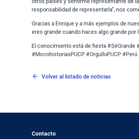
otros países y sentirme representante de la
responsabilidad de representarla”, nos com
Gracias a Enrique y a más ejemplos de n
eres grande cuando haces algo grande por 
El conocimiento está de fiesta #SéGrand
#MicrohistoriasPUCP #OrgulloPUCP #Perú
arrow_back
Volver al listado de noticias
Contacto