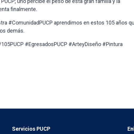
 PUCP; uno percibe el peso de esta gran familia y la
enta finalmente.
uestra #ComunidadPUCP aprendimos en estos 105 años q
los demás.
e #105PUCP #EgresadosPUCP #ArteyDiseño #Pintura
Servicios PUCP
En