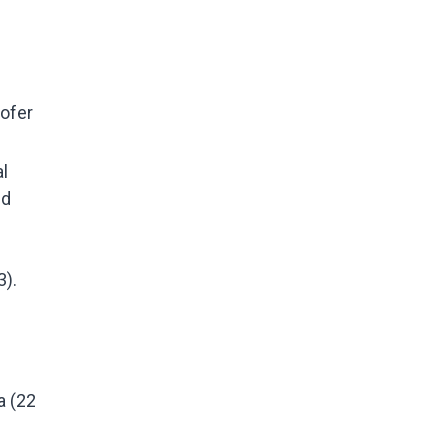
hofer
l
nd
3).
a (22