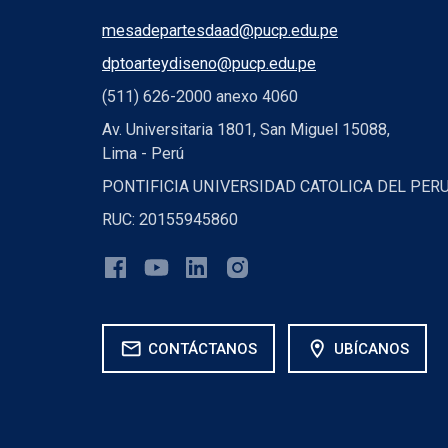
mesadepartesdaad@pucp.edu.pe
dptoarteydiseno@pucp.edu.pe
(511) 626-2000 anexo 4060
Av. Universitaria 1801, San Miguel 15088,
Lima - Perú
PONTIFICIA UNIVERSIDAD CATOLICA DEL PER
RUC: 20155945860
mail
location_on
CONTÁCTANOS
UBÍCANOS