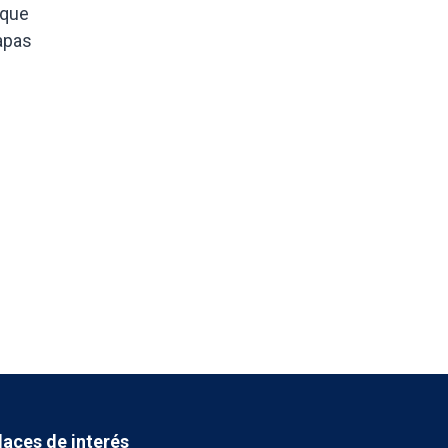
 que
papas
laces de interés