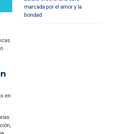
marcada por el amor y la
bondad
micas
an
en
as en
rías
ción,
ño