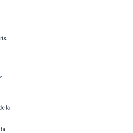
rís.
r
de la
sta