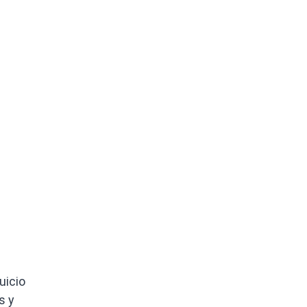
uicio
s y