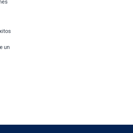
ones
xitos
e un