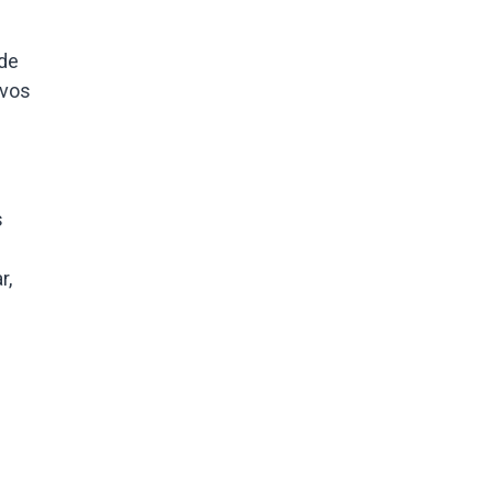
 de
evos
s
r,