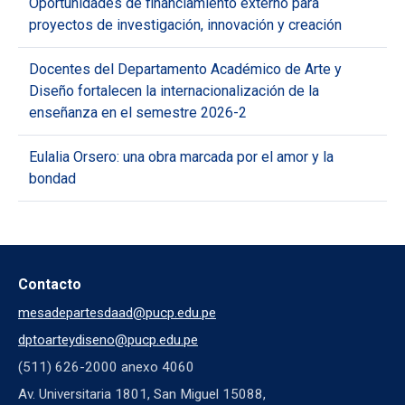
Oportunidades de financiamiento externo para
proyectos de investigación, innovación y creación
Docentes del Departamento Académico de Arte y
Diseño fortalecen la internacionalización de la
enseñanza en el semestre 2026-2
Eulalia Orsero: una obra marcada por el amor y la
bondad
Contacto
mesadepartesdaad@pucp.edu.pe
dptoarteydiseno@pucp.edu.pe
(511) 626-2000 anexo 4060
Av. Universitaria 1801, San Miguel 15088,