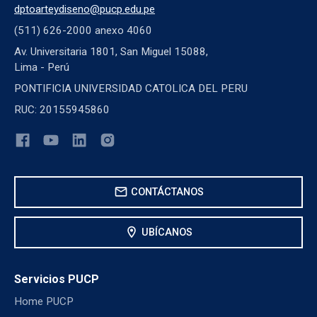
dptoarteydiseno@pucp.edu.pe
(511) 626-2000 anexo 4060
Av. Universitaria 1801, San Miguel 15088,
Lima - Perú
PONTIFICIA UNIVERSIDAD CATOLICA DEL PERU
RUC: 20155945860
mail
CONTÁCTANOS
location_on
UBÍCANOS
Servicios PUCP
Home PUCP