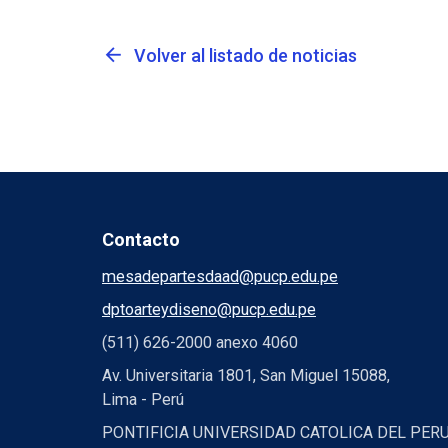
arrow_back
Volver al listado de noticias
Contacto
mesadepartesdaad@pucp.edu.pe
dptoarteydiseno@pucp.edu.pe
(511) 626-2000 anexo 4060
Av. Universitaria 1801, San Miguel 15088,
Lima - Perú
PONTIFICIA UNIVERSIDAD CATOLICA DEL PER