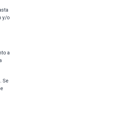
asta
n y/o
nto a
a
. Se
de