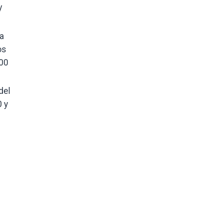
y
a
os
000
del
0 y