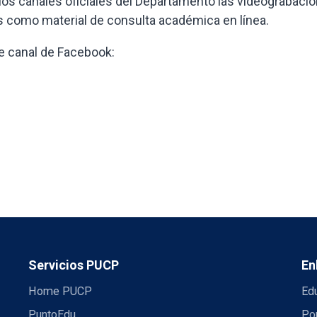
los canales oficiales del Departamento las videograbaci
es como material de consulta académica en línea.
te canal de Facebook:
Servicios PUCP
En
Home PUCP
Ed
PuntoEdu
Por