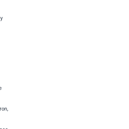
 y
e
ron,