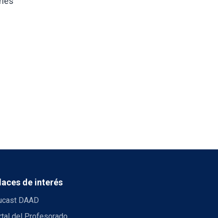
ones
laces de interés
ucast DAAD
tal del Profesorado