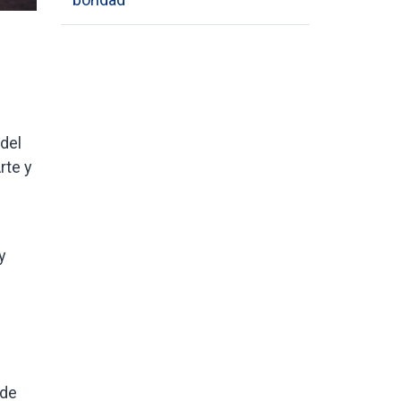
 del
rte y
y
 de