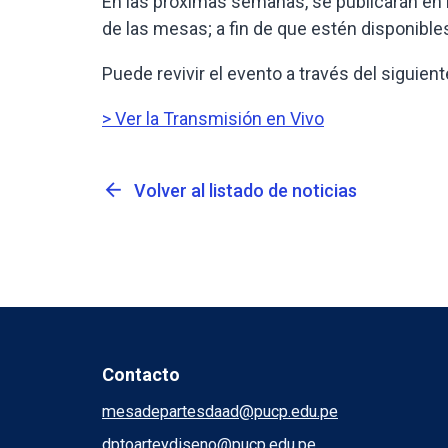
En las próximas semanas, se publicarán en 
de las mesas; a fin de que estén disponibl
Puede revivir el evento a través del siguien
> Ver la Transmisión en Vivo
arrow_back
Volver al listado de noticias
Contacto
mesadepartesdaad@pucp.edu.pe
dptoarteydiseno@pucp.edu.pe