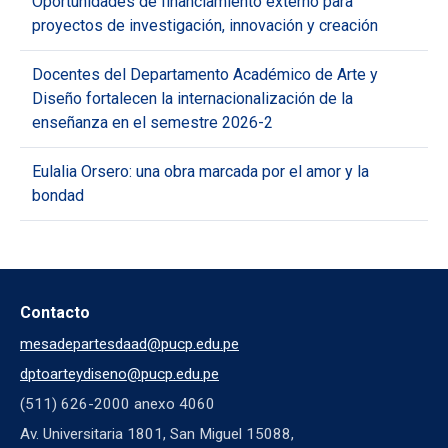
Oportunidades de financiamiento externo para
proyectos de investigación, innovación y creación
Docentes del Departamento Académico de Arte y
Diseño fortalecen la internacionalización de la
enseñanza en el semestre 2026-2
Eulalia Orsero: una obra marcada por el amor y la
bondad
Contacto
mesadepartesdaad@pucp.edu.pe
dptoarteydiseno@pucp.edu.pe
(511) 626-2000 anexo 4060
Av. Universitaria 1801, San Miguel 15088,