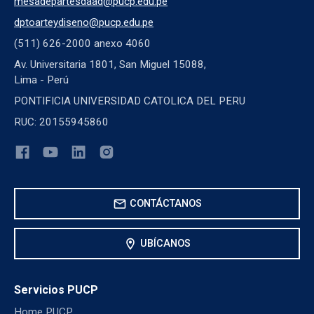
mesadepartesdaad@pucp.edu.pe
dptoarteydiseno@pucp.edu.pe
(511) 626-2000 anexo 4060
Av. Universitaria 1801, San Miguel 15088,
Lima - Perú
PONTIFICIA UNIVERSIDAD CATOLICA DEL PERU
RUC: 20155945860
mail
CONTÁCTANOS
location_on
UBÍCANOS
Servicios PUCP
Home PUCP