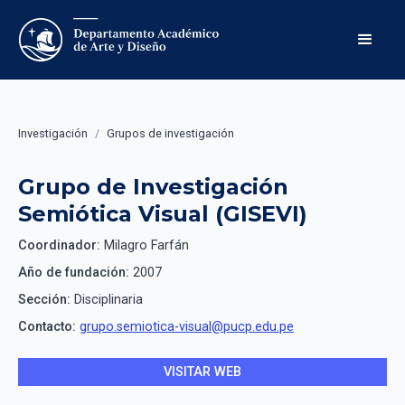
Investigación
/
Grupos de investigación
Grupo de Investigación
Semiótica Visual (GISEVI)
Coordinador:
Milagro Farfán
Año de fundación:
2007
Sección:
Disciplinaria
Contacto:
grupo.semiotica-visual@pucp.edu.pe
VISITAR WEB