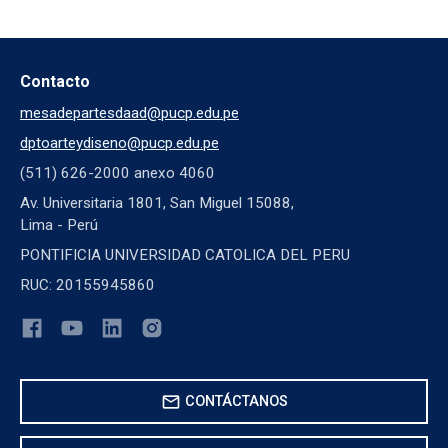
Contacto
mesadepartesdaad@pucp.edu.pe
dptoarteydiseno@pucp.edu.pe
(511) 626-2000 anexo 4060
Av. Universitaria 1801, San Miguel 15088,
Lima - Perú
PONTIFICIA UNIVERSIDAD CATOLICA DEL PERU
RUC: 20155945860
mail
CONTÁCTANOS